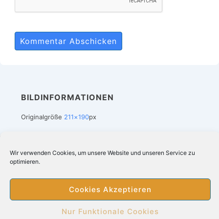
BILDINFORMATIONEN
Originalgröße
211×190
px
Wir verwenden Cookies, um unsere Website und unseren Service zu
Footer-
Impressum
Datenschutz
Suchergebnis bei Amazon
optimieren.
Cookie-Richtlinie (EU)
Menü
Cookies Akzeptieren
Copyright © 2026
Heizdecken kaufen online
|
Nur Funktionale Cookies