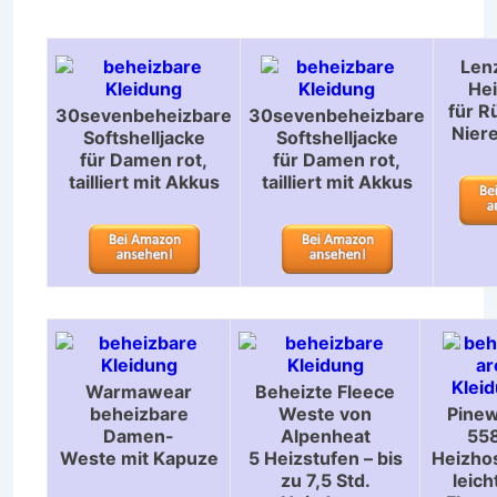
Len
He
für R
30sevenbeheizbare
30sevenbeheizbare
Nier
Softshelljacke
Softshelljacke
für Damen rot,
für Damen rot,
tailliert mit Akkus
tailliert mit Akkus
Warmawear
Beheizte Fleece
beheizbare
Weste von
Pine
Damen-
Alpenheat
55
Weste mit Kapuze
5 Heizstufen – bis
Heizho
zu 7,5 Std.
leic