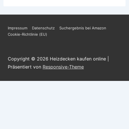
Footer-
Impressum
Datenschutz
Suchergebnis bei Amazon
Cookie-Richtlinie (EU)
Menü
Copyright © 2026
Heizdecken kaufen online
|
Präsentiert von
Responsive-Theme