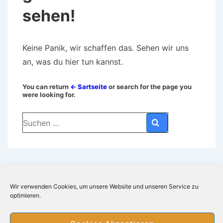
sehen!
Keine Panik, wir schaffen das. Sehen wir uns
an, was du hier tun kannst.
You can return
← Sartseite
or search for the page you
were looking for.
Suchen
nach:
Wir verwenden Cookies, um unsere Website und unseren Service zu
optimieren.
Footer-
Impressum
Datenschutz
Suchergebnis bei Amazon
Cookie-Richtlinie (EU)
Menü