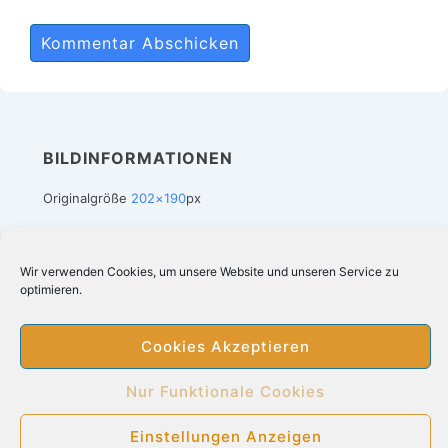
BILDINFORMATIONEN
Originalgröße
202×190
px
Wir verwenden Cookies, um unsere Website und unseren Service zu
Footer-
Impressum
Datenschutz
Suchergebnis bei Amazon
optimieren.
Cookie-Richtlinie (EU)
Menü
Cookies Akzeptieren
Copyright © 2026
Heizdecken kaufen online
|
Nur Funktionale Cookies
Präsentiert von
Responsive-Theme
Einstellungen Anzeigen