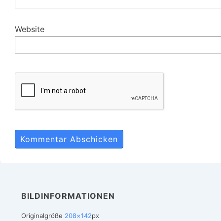
Website
BILDINFORMATIONEN
Originalgröße
208×142
px