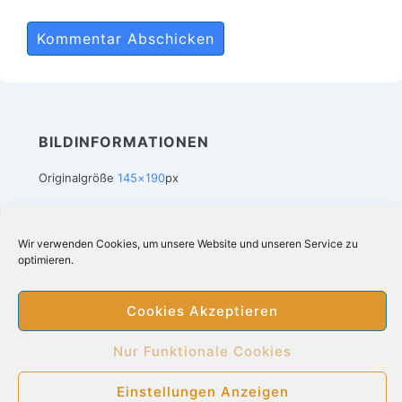
BILDINFORMATIONEN
Originalgröße
145×190
px
Wir verwenden Cookies, um unsere Website und unseren Service zu
Footer-
Impressum
Datenschutz
Suchergebnis bei Amazon
optimieren.
Cookie-Richtlinie (EU)
Menü
Cookies Akzeptieren
Copyright © 2026
Heizdecken kaufen online
|
Nur Funktionale Cookies
Präsentiert von
Responsive-Theme
Einstellungen Anzeigen