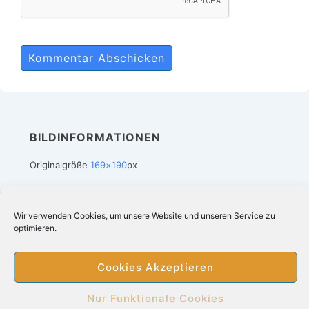
BILDINFORMATIONEN
Originalgröße
169×190
px
Wir verwenden Cookies, um unsere Website und unseren Service zu
Footer-
Impressum
Datenschutz
Suchergebnis bei Amazon
optimieren.
Cookie-Richtlinie (EU)
Menü
Cookies Akzeptieren
Copyright © 2026
Heizdecken kaufen online
|
Nur Funktionale Cookies