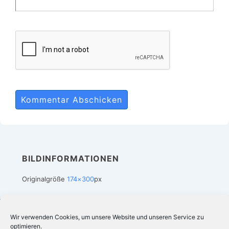
BILDINFORMATIONEN
Originalgröße
174×300
px
Wir verwenden Cookies, um unsere Website und unseren Service zu
Footer-
Impressum
Datenschutz
Suchergebnis bei Amazon
optimieren.